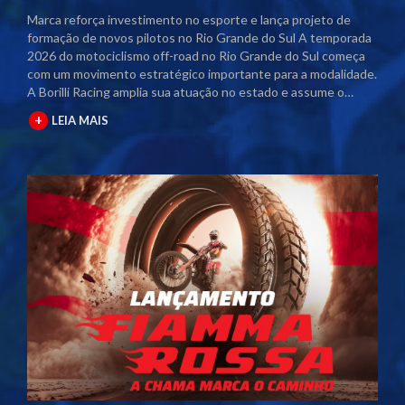
Marca reforça investimento no esporte e lança projeto de
formação de novos pilotos no Rio Grande do Sul A temporada
2026 do motociclismo off-road no Rio Grande do Sul começa
com um movimento estratégico importante para a modalidade.
A Borilli Racing amplia sua atuação no estado e assume o
naming rights dos principais campeonatos regionais. Com o
+
LEIA MAIS
acordo firmado junto à Federação Gaúcha de Motociclismo
(FGM), as competições passam a contar com a marca no título
oficial. A partir desta temporada, os eventos serão
denominados Campeonato Gaúcho Borilli Racing de
Motocross e Campeonato Gaúcho Borilli Racing de Velocross.
A parceria fortalece o calendário estadual e eleva o nível das
competições. Além disso, amplia a estrutura dos eventos e
gera mais visibilidade para pilotos, equipes e patrocinadores
envolvidos. Borilli amplia protagonismo no motociclismo
gaúcho A Borilli Racing já possui uma trajetória consolidada
dentro do Campeonato Gaúcho. A marca apoia a modalidade
há cerca de uma década e, em 2026, dá um passo além ao
assumir a posição de patrocinadora máster. O novo momento
reforça o compromisso da empresa com o desenvolvimento do
esporte. A atuação direta nos campeonatos posiciona a Borilli
como uma das principais incentivadoras do motociclismo off-