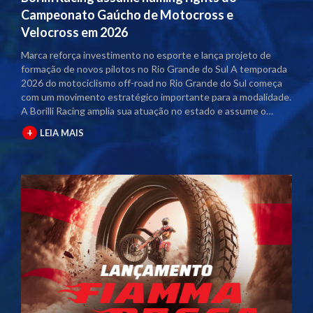
Campeonato Gaúcho de Motocross e
Velocross em 2026
Marca reforça investimento no esporte e lança projeto de
formação de novos pilotos no Rio Grande do Sul A temporada
2026 do motociclismo off-road no Rio Grande do Sul começa
com um movimento estratégico importante para a modalidade.
A Borilli Racing amplia sua atuação no estado e assume o
naming rights dos principais campeonatos regionais. Com o
+
LEIA MAIS
acordo firmado junto à Federação Gaúcha de Motociclismo
(FGM), as competições passam a contar com a marca no título
oficial. A partir desta temporada, os eventos serão
denominados Campeonato Gaúcho Borilli Racing de
Motocross e Campeonato Gaúcho Borilli Racing de Velocross.
A parceria fortalece o calendário estadual e eleva o nível das
competições. Além disso, amplia a estrutura dos eventos e
gera mais visibilidade para pilotos, equipes e patrocinadores
envolvidos. Borilli amplia protagonismo no motociclismo
gaúcho A Borilli Racing já possui uma trajetória consolidada
dentro do Campeonato Gaúcho. A marca apoia a modalidade
há cerca de uma década e, em 2026, dá um passo além ao
assumir a posição de patrocinadora máster. O novo momento