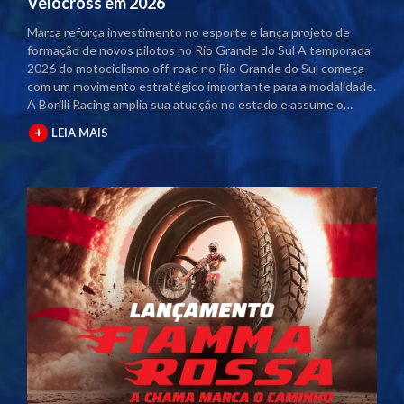
Velocross em 2026
Marca reforça investimento no esporte e lança projeto de
formação de novos pilotos no Rio Grande do Sul A temporada
2026 do motociclismo off-road no Rio Grande do Sul começa
com um movimento estratégico importante para a modalidade.
A Borilli Racing amplia sua atuação no estado e assume o
naming rights dos principais campeonatos regionais. Com o
+
LEIA MAIS
acordo firmado junto à Federação Gaúcha de Motociclismo
(FGM), as competições passam a contar com a marca no título
oficial. A partir desta temporada, os eventos serão
denominados Campeonato Gaúcho Borilli Racing de
Motocross e Campeonato Gaúcho Borilli Racing de Velocross.
A parceria fortalece o calendário estadual e eleva o nível das
competições. Além disso, amplia a estrutura dos eventos e
gera mais visibilidade para pilotos, equipes e patrocinadores
envolvidos. Borilli amplia protagonismo no motociclismo
gaúcho A Borilli Racing já possui uma trajetória consolidada
dentro do Campeonato Gaúcho. A marca apoia a modalidade
há cerca de uma década e, em 2026, dá um passo além ao
assumir a posição de patrocinadora máster. O novo momento
reforça o compromisso da empresa com o desenvolvimento do
esporte. A atuação direta nos campeonatos posiciona a Borilli