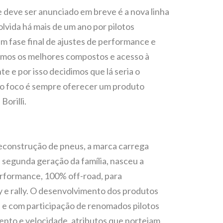
 deve ser anunciado em breve é a nova linha
vida há mais de um ano por pilotos
 fase final de ajustes de performance e
mos os melhores compostos e acesso à
 e por isso decidimos que lá seria o
so foco é sempre oferecer um produto
Borilli.
econstrução de pneus, a marca carrega
 segunda geração da família, nasceu a
erformance, 100% off-road, para
 e rally. O desenvolvimento dos produtos
 e com participação de renomados pilotos
ento e velocidade, atributos que norteiam