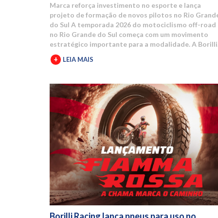
Marca reforça investimento no esporte e lança
projeto de formação de novos pilotos no Rio Grand
do Sul A temporada 2026 do motociclismo off-road
no Rio Grande do Sul começa com um movimento
estratégico importante para a modalidade. A Borilli
Racing amplia sua atuação no estado e assume o
+
LEIA MAIS
naming rights dos principais campeonatos regionais
Com o acordo firmado junto à Federação Gaúcha de
Motociclismo (FGM), as competições passam a cont
com a marca no título oficial. A partir desta
temporada, os eventos serão denominados
Campeonato Gaúcho Borilli Racing de Motocross e
Campeonato Gaúcho Borilli Racing de Velocross. A
parceria fortalece o calendário estadual e eleva o
nível das competições. Além disso, amplia a estrutu
dos eventos e gera mais visibilidade para pilotos,
equipes e patrocinadores envolvidos. Borilli amplia
protagonismo no motociclismo gaúcho A Borilli
Racing já possui uma trajetória consolidada dentro
do Campeonato Gaúcho. A marca apoia a modalida
há cerca de uma década e, em 2026, dá um passo al
ao assumir a posição de patrocinadora máster. O
Borilli Racing lança pneus para uso no