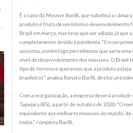
e
É o caso do Mousse Borilli, que substitui a câmar
produto é fruto de um intenso desenvolvimento fe
Brasil em março, mas teve que ser adiada, já que a 
.
completamente devido à pandemia. “Em um primei
assustou, porém logo percebemos que seria uma 
ar
nível de desenvolvimento dos mousses. O Brasil t
tipo de terreno e queremos que o produto esteja 1
brasileiros”, analisa Renato Borilli, diretor presi
ra
Com a reorganização, a empresa deverá produzir e 
Tapejara (RS), a partir de outubro de 2020. “O me
equivalente aos melhores mousses do mundo, de al
de
todos”, completa Borilli.
ém