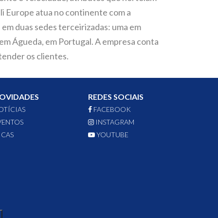
lli Europe atua no continente com a
 em duas sedes terceirizadas: uma em
ra em Águeda, em Portugal. A empresa conta
tender os clientes.
OVIDADES
REDES SOCIAIS
OTÍCIAS
FACEBOOK
VENTOS
INSTAGRAM
ICAS
YOUTUBE