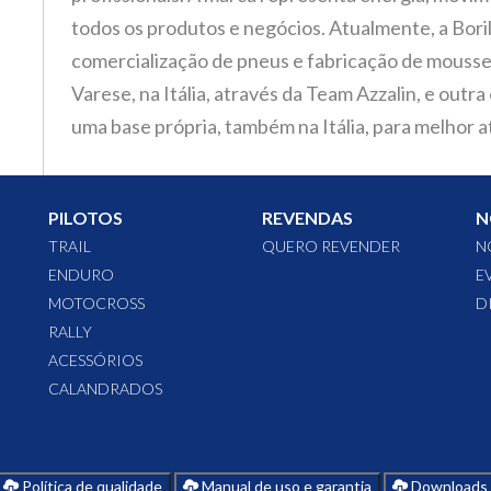
todos os produtos e negócios. Atualmente, a Bori
comercialização de pneus e fabricação de mousse
ff
Varese, na Itália, através da Team Azzalin, e out
uma base própria, também na Itália, para melhor a
das
PILOTOS
REVENDAS
N
TRAIL
QUERO REVENDER
N
ENDURO
E
-
MOTOCROSS
D
io
RALLY
ACESSÓRIOS
ra
CALANDRADOS
 e
ara
Política de qualidade
Manual de uso e garantia
Downloads