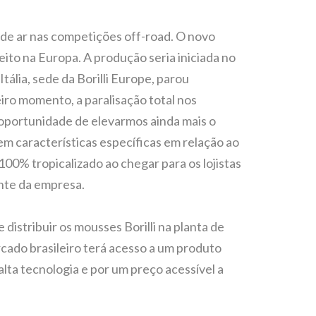
a de ar nas competições off-road. O novo
ito na Europa. A produção seria iniciada no
Itália, sede da Borilli Europe, parou
ro momento, a paralisação total nos
oportunidade de elevarmos ainda mais o
em características específicas em relação ao
00% tropicalizado ao chegar para os lojistas
dente da empresa.
distribuir os mousses Borilli na planta de
rcado brasileiro terá acesso a um produto
ta tecnologia e por um preço acessível a