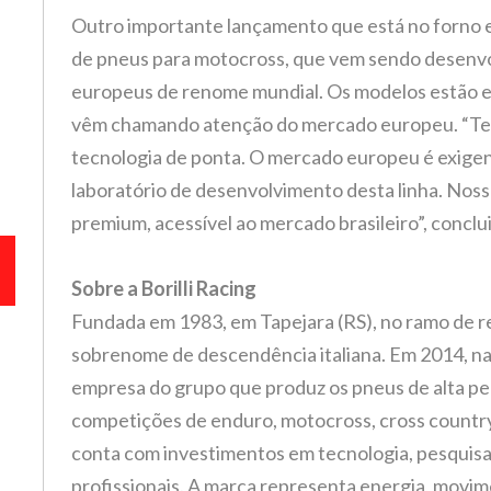
Outro importante lançamento que está no forno e
ta
de pneus para motocross, que vem sendo desenvol
europeus de renome mundial. Os modelos estão em
ça
vêm chamando atenção do mercado europeu. “Te
tecnologia de ponta. O mercado europeu é exigente
laboratório de desenvolvimento desta linha. Nos
premium, acessível ao mercado brasileiro”, conclui 
l
Sobre a Borilli Racing
no
êm
de
Fundada em 1983, em Tapejara (RS), no ramo de r
o.
l
sobrenome de descendência italiana. Em 2014, na
ue
empresa do grupo que produz os pneus de alta p
do
competições de enduro, motocross, cross country
.
conta com investimentos em tecnologia, pesquisa
o
profissionais. A marca representa energia, movim